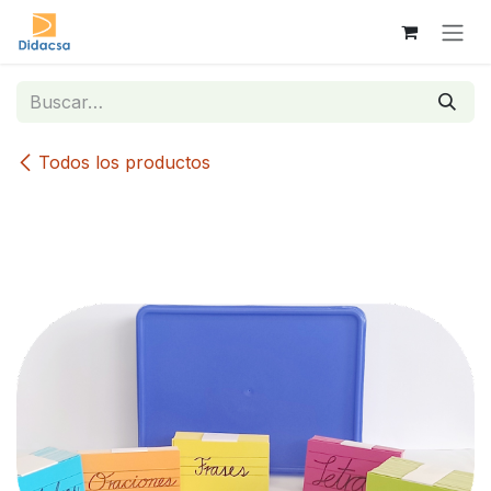
Ir al contenido
Todos los productos