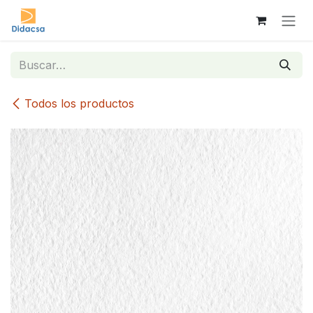
Ir al contenido
Todos los productos